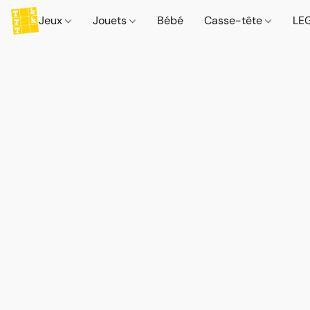
Jeux
Jouets
Bébé
Casse-tête
LE