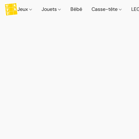
Jeux
Jouets
Bébé
Casse-tête
LE