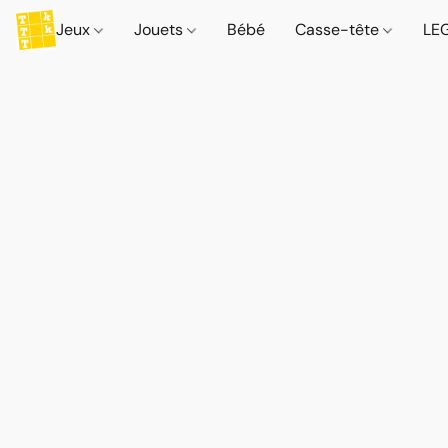
Jeux
Jouets
Bébé
Casse-tête
LE