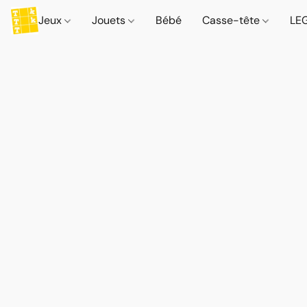
Jeux
Jouets
Bébé
Casse-tête
LE