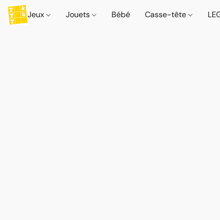
Jeux
Jouets
Bébé
Casse-tête
LE