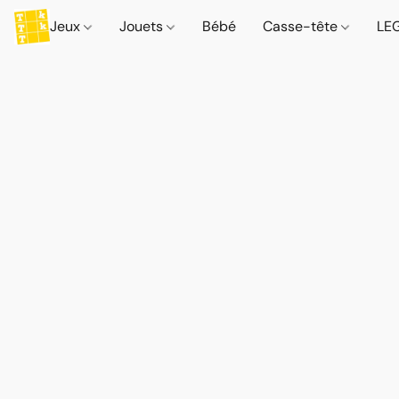
Jeux
Jouets
Bébé
Casse-tête
LE