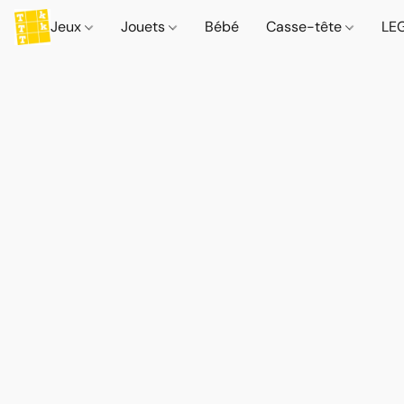
Jeux
Jouets
Bébé
Casse-tête
LE