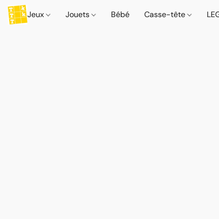
Jeux
Jouets
Bébé
Casse-tête
LE