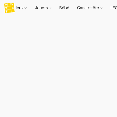
Jeux
Jouets
Bébé
Casse-tête
LE