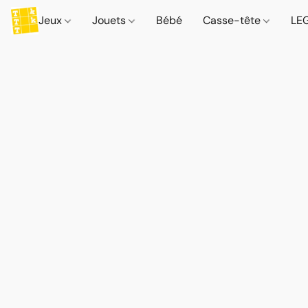
Jeux
Jouets
Bébé
Casse-tête
LE