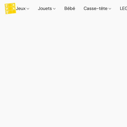
Jeux
Jouets
Bébé
Casse-tête
LE