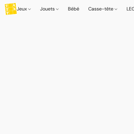
Jeux
Jouets
Bébé
Casse-tête
LE