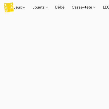
Jeux
Jouets
Bébé
Casse-tête
LE