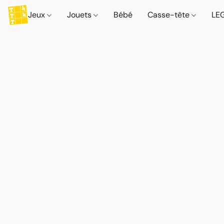
Jeux
Jouets
Bébé
Casse-tête
LE