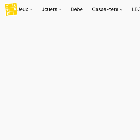
Jeux
Jouets
Bébé
Casse-tête
LE