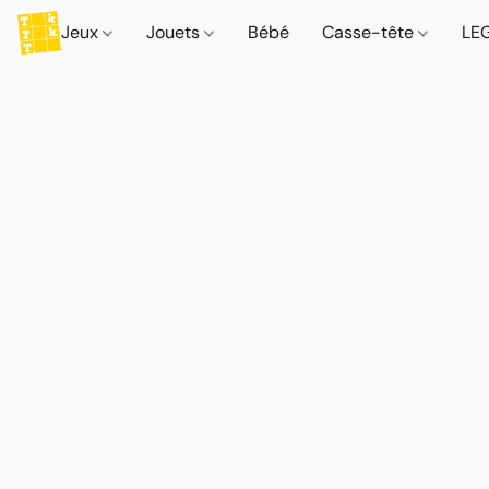
Jeux
Jouets
Bébé
Casse-tête
LE