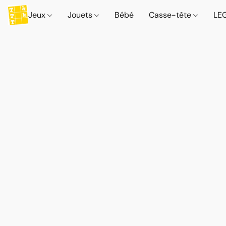
Jeux
Jouets
Bébé
Casse-tête
LE