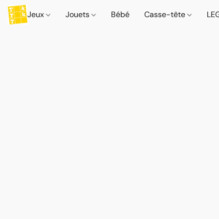
Jeux
Jouets
Bébé
Casse-tête
LE