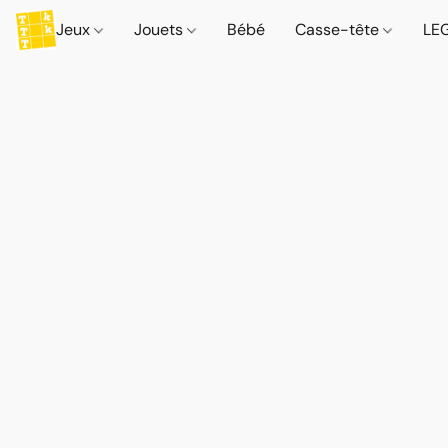
Jeux
Jouets
Bébé
Casse-tête
LE