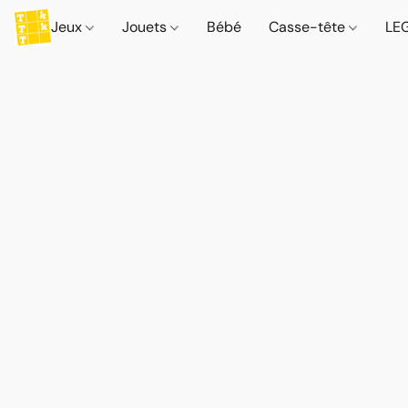
Jeux
Jouets
Bébé
Casse-tête
LE