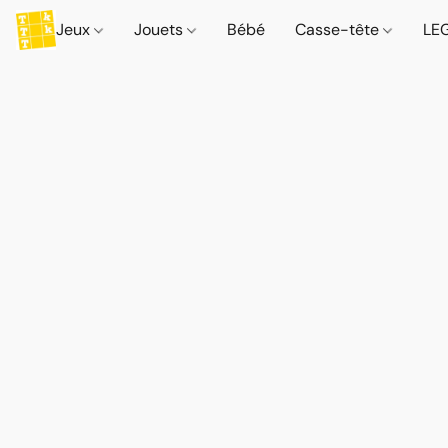
Jeux
Jouets
Bébé
Casse-tête
LE