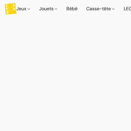
Jeux
Jouets
Bébé
Casse-tête
LE