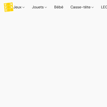
Jeux
Jouets
Bébé
Casse-tête
LE