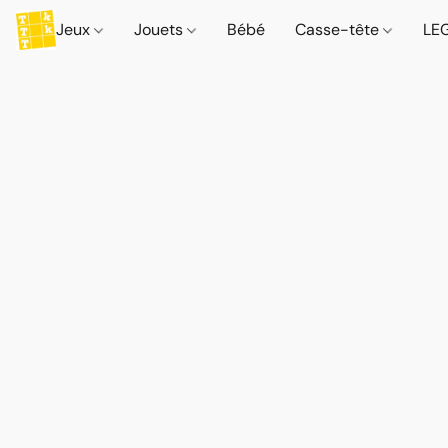
Jeux
Jouets
Bébé
Casse-tête
LE