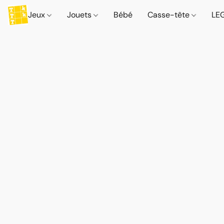
Jeux
Jouets
Bébé
Casse-tête
LE