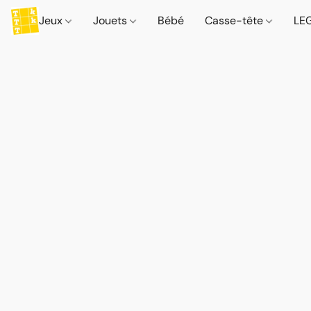
Jeux
Jouets
Bébé
Casse-tête
LE