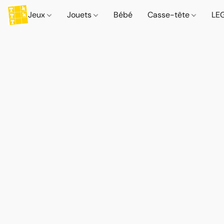
Jeux
Jouets
Bébé
Casse-tête
LE