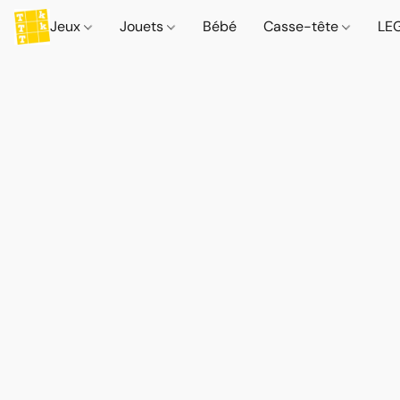
Jeux
Jouets
Bébé
Casse-tête
LE