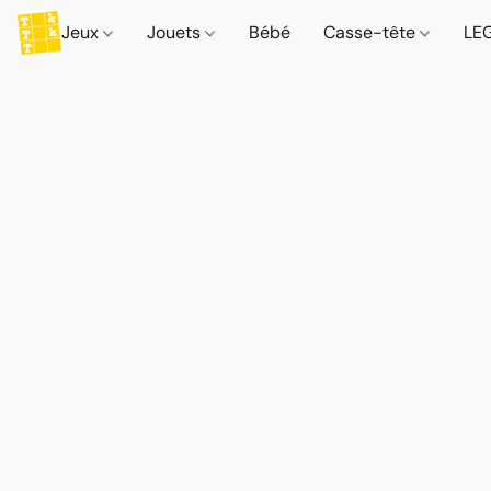
Jeux
Jouets
Bébé
Casse-tête
LE