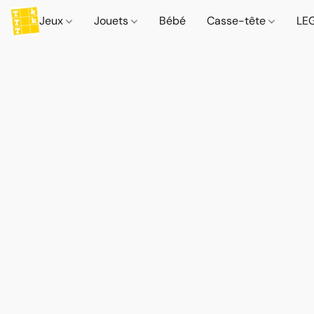
Jeux
Jouets
Bébé
Casse-tête
LE