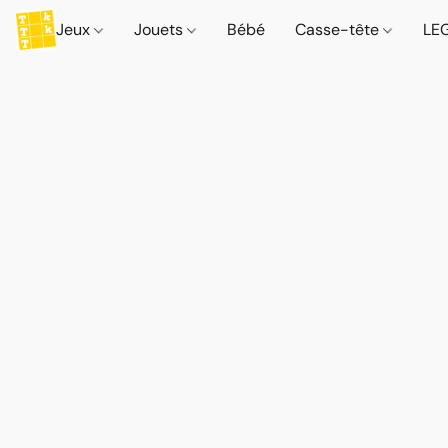
Jeux
Jouets
Bébé
Casse-tête
LE