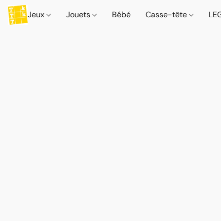
Jeux
Jouets
Bébé
Casse-tête
LE