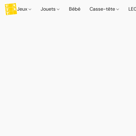
Jeux
Jouets
Bébé
Casse-tête
LE