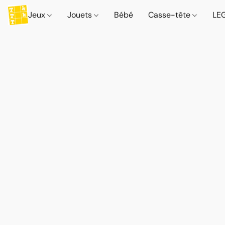
Jeux
Jouets
Bébé
Casse-tête
LE