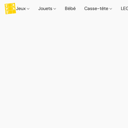
Jeux
Jouets
Bébé
Casse-tête
LE