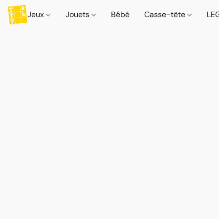
Jeux
Jouets
Bébé
Casse-tête
LE