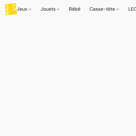
Jeux
Jouets
Bébé
Casse-tête
LE