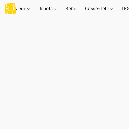
Jeux
Jouets
Bébé
Casse-tête
LE