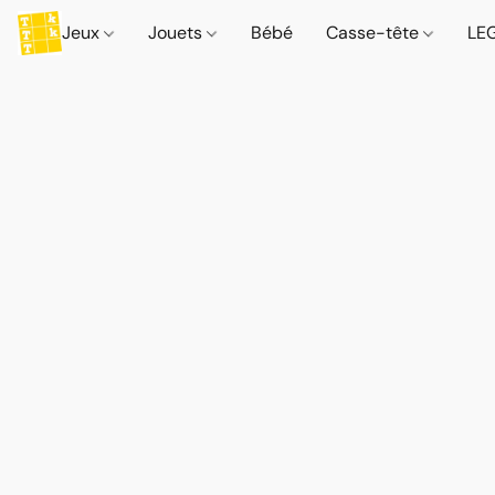
Jeux
Jouets
Bébé
Casse-tête
LE