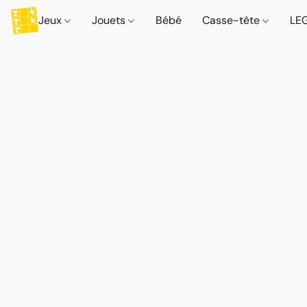
Jeux
Jouets
Bébé
Casse-tête
LE