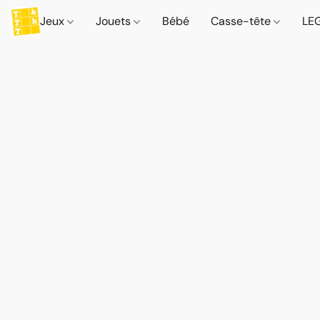
Jeux
Jouets
Bébé
Casse-tête
LE