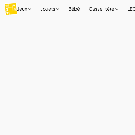
Jeux
Jouets
Bébé
Casse-tête
LE