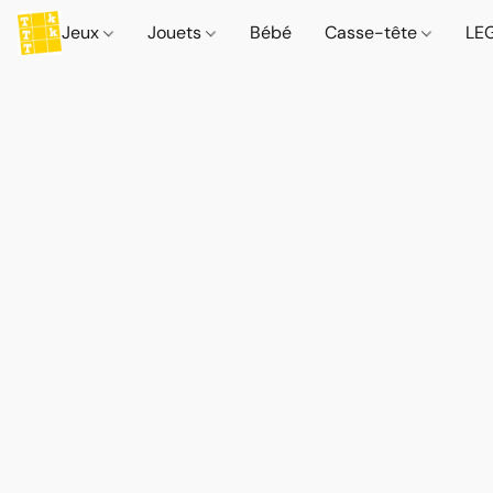
Jeux
Jouets
Bébé
Casse-tête
LE