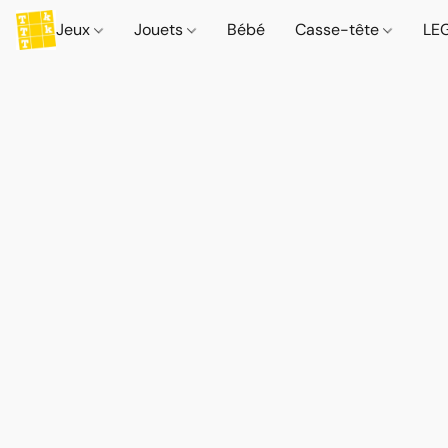
Jeux
Jouets
Bébé
Casse-tête
LE