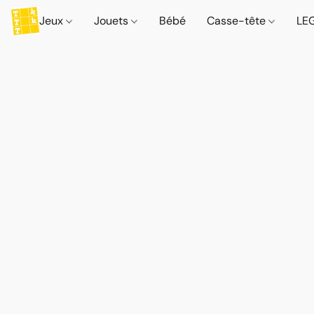
Jeux
Jouets
Bébé
Casse-tête
LE