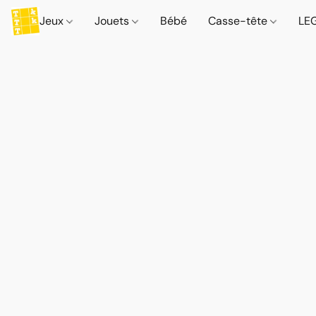
Jeux
Jouets
Bébé
Casse-tête
LE