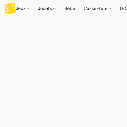
Jeux
Jouets
Bébé
Casse-tête
LE