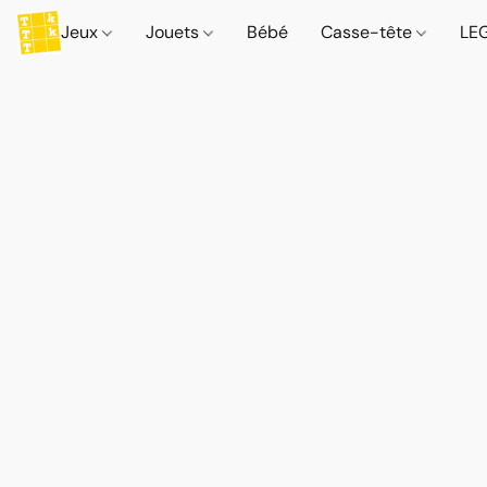
Jeux
Jouets
Bébé
Casse-tête
LE