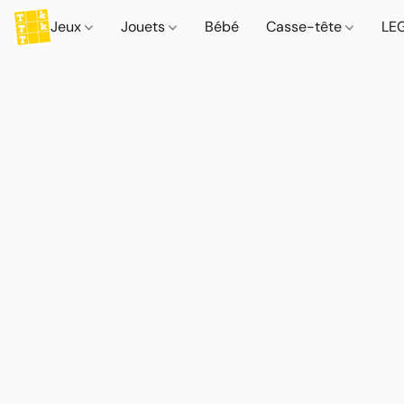
Jeux
Jouets
Bébé
Casse-tête
LE