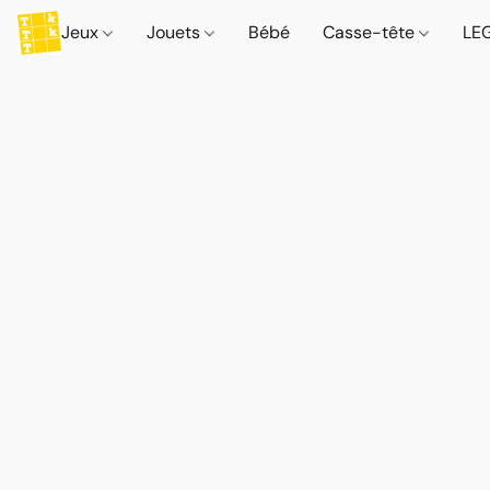
Jeux
Jouets
Bébé
Casse-tête
LE